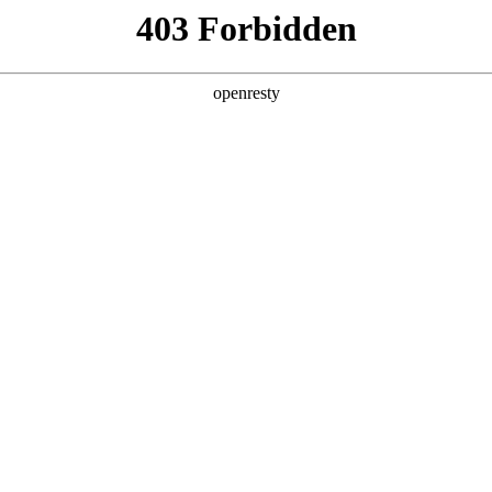
店查询
关于z6com·尊龙
，倾泻而出，势不可挡