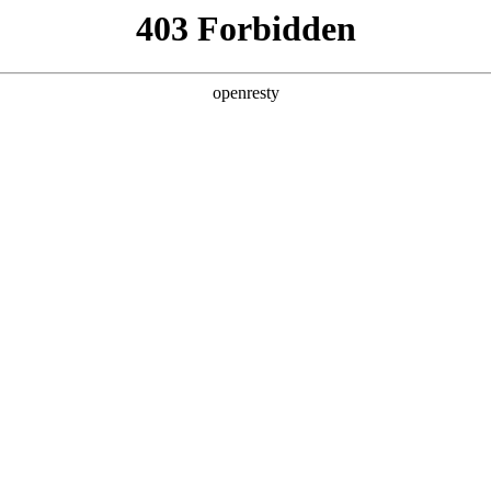
店查询
关于z6com·尊龙
US